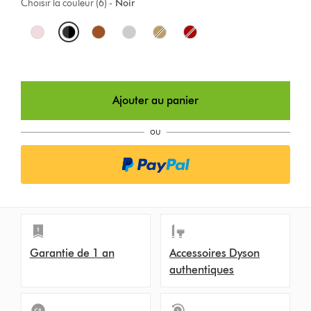
Choisir la couleur (6) -
Noir
O
p
t
Ajouter au panier
i
o
ou
n
s
Garantie de 1 an
Accessoires Dyson
authentiques