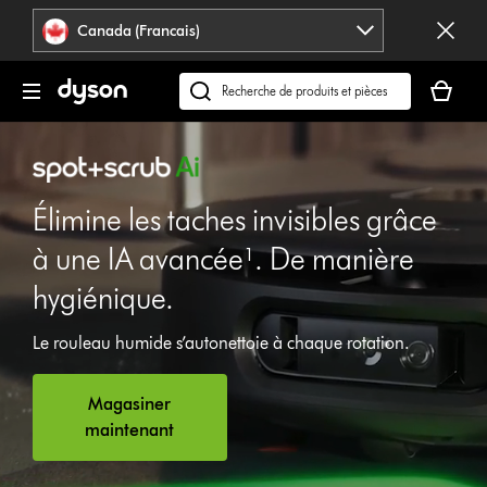
Veuillez
Déclaration
Canada (Francais)
cliquer
relative
ou
à
Votre
appuyer
l’accessibilité
panier
Recherchez
sur
est
des
Entrée
vide.
produits
pour
ou
sauter
trouvez
la
Élimine les taches invisibles grâce
du
navigation.
support
à une IA avancée¹. De manière
sur
hygiénique.
Ouvrir
notre
la
site
transcription
web
Le rouleau humide s’autonettoie à chaque rotation.
de
la
vidéo
Magasiner
maintenant