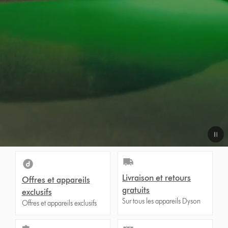
Video
Transcript
Livraison et retours
Offres et appareils
gratuits
exclusifs
Sur tous les appareils Dyson
Offres et appareils exclusifs