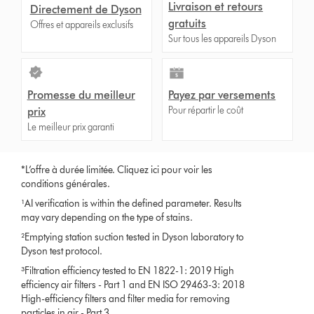
Livraison et retours
Directement de Dyson
gratuits
Offres et appareils exclusifs
Sur tous les appareils Dyson
Promesse du meilleur
Payez par versements
Pour répartir le coût
prix
Le meilleur prix garanti
*L’offre à durée limitée.
Cliquez ici pour voir les
condit
ions générales.
¹AI verification is within the defined parameter. Results
may vary depending on the type of stains.
²Emptying station suction tested in Dyson laboratory to
Dyson test protocol.
³Filtration efficiency tested to EN 1822-1: 2019 High
efficiency air filters - Part 1 and EN ISO 29463-3: 2018
High-efficiency filters and filter media for removing
particles in air - Part 3.