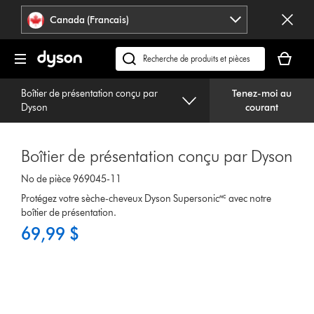
Veuillez
Déclaration
Canada (Francais)
cliquer
relative
ou
à
Votre
appuyer
l’accessibilité
panier
Recherchez
sur
est
des
Entrée
vide.
Boîtier de présentation conçu par
Tenez-moi au
produits
pour
Dyson
courant
ou
sauter
trouvez
la
du
navigation.
Boîtier de présentation conçu par Dyson
support
sur
No de pièce 969045-11
notre
Protégez votre sèche-cheveux Dyson Supersonic🅪 avec notre
site
boîtier de présentation.
web
69,99 $