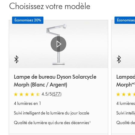
Choisissez votre modèle
Économisez 20%
Économise
Lampe de bureau Dyson Solarcycle
Lampada
Morph (Blanc / Argent)
Morph🅪 
4.5
/5
(577)
4.5
4.5
4 lumières en 1
4 lumières
étoiles
étoiles
sur
sur
Suivi intelligent de la lumière du jour locale
Suivi intel
5
5
Qualité de lumière qui dure des décennies¹
Qualité de
de
de
577
434