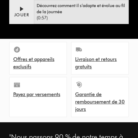
Video
Ouvrir
Découvrez comment il s’adapte et évolue au fil
Transcript
la
de la journée
transcription
JOUER
(0:57)
de
la
vidéo
Offres et appareils
Livraison et retours
exclusifs
gratuits
Payez par versements
Garantie de
remboursement de 30
jours
"Nous passons 90 % de notre temps à