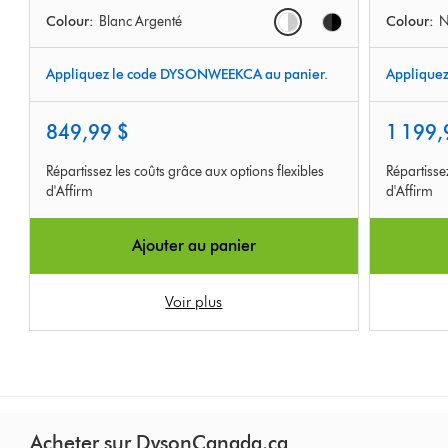
Ratings
Ratings
Options
Colour:
Blanc Argenté
Colour:
N
Appliquez le code DYSONWEEKCA au panier.
Applique
849,99 $
1 199,
Répartissez les coûts grâce aux options flexibles
Répartisse
d'Affirm
d'Affirm
Ajouter au panier
Voir plus
Acheter sur DysonCanada.ca