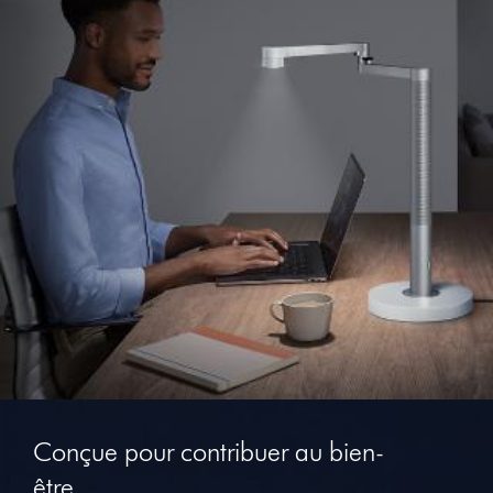
Slide
{0}
Conçue pour contribuer au bien-
of
{1}.
être