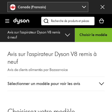
Veuillez
Déclaration
Canada (Francais)
cliquer
relative
ou
à
Votre
appuyer
l’accessibilité
panier
Recherchez
sur
est
des
Entrée
Avis sur l'aspirateur Dyson V8 remis
vide.
produits
Choisir le modèle
pour
à neuf
ou
sauter
trouvez
la
du
navigation.
Avis sur l'aspirateur Dyson V8 remis à
support
neuf
sur
notre
Avis de clients alimentés par Bazaarvoice
site
web
Select
Sélectionner un modèle pour voir les avis
a
button
from
the
list
Choisissez votre modèle
to