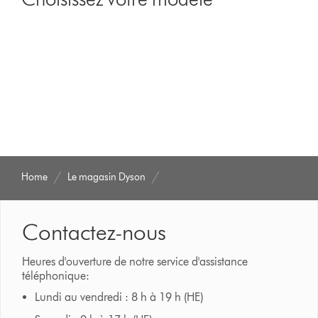
show
reviews
for
that
model
below
Home
Le magasin Dyson
Contactez-nous
Heures d'ouverture de notre service d'assistance
téléphonique:
Lundi au vendredi : 8 h à 19 h (HE)