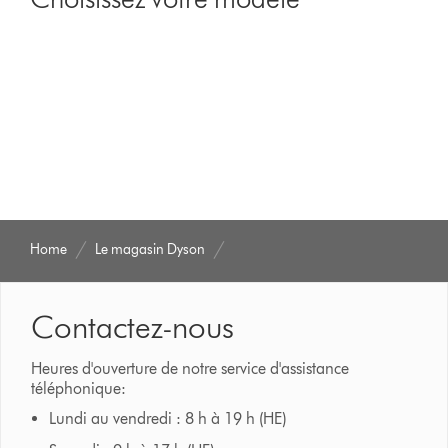
show
reviews
for
that
model
below
Home
Le magasin Dyson
Contactez-nous
Heures d'ouverture de notre service d'assistance
téléphonique:
Lundi au vendredi : 8 h à 19 h (HE)