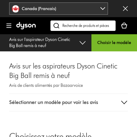
Veuillez
Déclaration
Canada (Francais)
cliquer
relative
ou
à
Votre
appuyer
l’accessibilité
panier
Recherchez
sur
est
des
Entrée
Avis sur l'aspirateur Dyson Cinetic
vide.
produits
Choisir le modèle
pour
Big Ball remis à neuf
ou
sauter
trouvez
la
du
navigation.
Avis sur les aspirateurs Dyson Cinetic
support
Big Ball remis à neuf
sur
notre
Avis de clients alimentés par Bazaarvoice
site
web
Select
Sélectionner un modèle pour voir les avis
a
button
from
the
list
Choisissez votre modèle
to