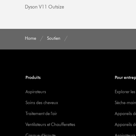
Dyson V11 Outsize
Home
Soutien
Produits
Pour entrep
Aspirateurs
Explorer les
Soins des cheveux
Sèche-main
Traitement de l'air
Appareils d
Ventilateurs et Chaufferettes
Appareils de
Casque d’écoute
Aspirateur