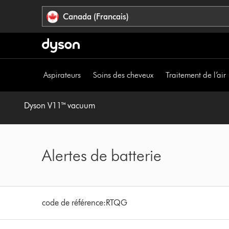
Veuillez
Déclaration
Canada (Francais)
cliquer
relative
ou
à
appuyer
l’accessibilité
sur
Entrée
Aspirateurs
Soins des cheveux
Traitement de l’air
pour
sauter
la
Dyson V11™ vacuum
navigation.
Alertes de batterie
code de référence:
RTQG