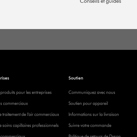
Conseils et guides
rises
Soutien
 produits pour les entreprises
Communiquez avec nous
s commerciaux
Soutien pour appareil
e traitement de l’air commerciaux
Informations sur la livraison
 soins capillaires professionnels
Suivre votre commande
s commerciaux
Politique de retours de Dyson