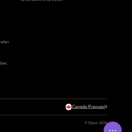
retien
ébec
Canada (Francais)
© Dyson 2026