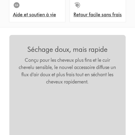
Aide et soutien à vie
Retour facile sans frais
Séchage doux, mais rapide
Conçu pour les cheveux plus fins et le cuir
chevelu sensible, le nouvel accessoire diffuse un
flux d’air doux et plus frais tout en séchant les
cheveux rapidement.
Video
Ouvrir
Transcript
la
transcription
de
la
vidéo