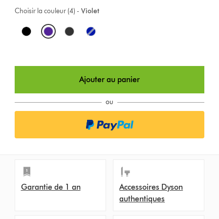
Choisir la couleur (4) -
Violet
O
p
t
Ajouter au panier
i
o
ou
n
s
Garantie de 1 an
Accessoires Dyson
authentiques