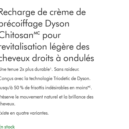
Recharge de crème de
précoiffage Dyson
Chitosan🅪 pour
revitalisation légère des
cheveux droits à ondulés
Une tenue 2x plus durable¹. Sans raideur.
Conçus avec la technologie Triodetic de Dyson.
Jusqu’à 50 % de frisottis indésirables en moins🅪.
Préserve le mouvement naturel et la brillance des
cheveux.
Existe en quatre variantes.
En stock