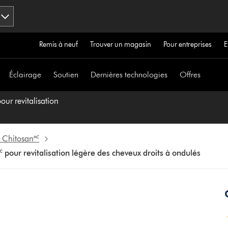
Remis à neuf
Trouver un magasin
Pour entreprises
E
Éclairage
Soutien
Dernières technologies
Offres
ur revitalisation
 Chitosan🅪
pour revitalisation légère des cheveux droits à ondulés