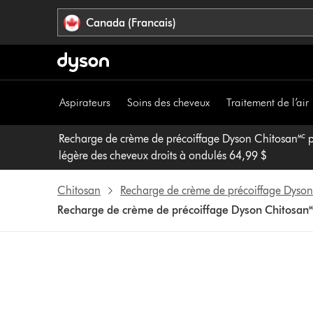
Veuillez
Déclaration
Canada (Francais)
cliquer
relative
ou
à
appuyer
l’accessibilité
sur
Entrée
Aspirateurs
Soins des cheveux
Traitement de l’air
pour
sauter
Recharge de crème de précoiffage Dyson Chitosan🅪 po
la
légère des cheveux droits à ondulés 64,99 $
navigation.
Chitosan
Recharge de crème de précoiffage Dyson
Recharge de crème de précoiffage Dyson Chitosan🅪 