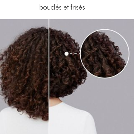
bouclés et frisés
Slide
{0}
of
{1}.