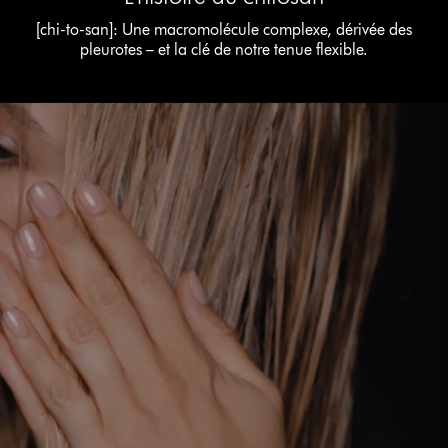
[chi-to-san]: Une macromolécule complexe, dérivée des
pleurotes – et la clé de notre tenue flexible.
Ouvrir
la
transcription
de
la
vidéo