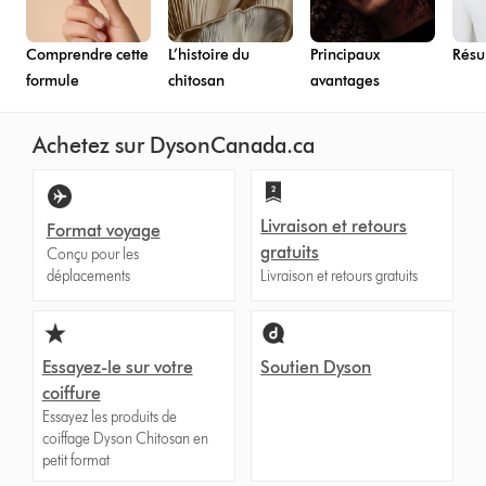
Comprendre cette
L’histoire du
Principaux
Résul
formule
chitosan
avantages
Achetez sur DysonCanada.ca
Livraison et retours
Format voyage
gratuits
Conçu pour les
déplacements
Livraison et retours gratuits
Essayez-le sur votre
Soutien Dyson
coiffure
Essayez les produits de
coiffage Dyson Chitosan en
petit format