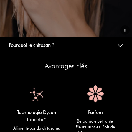
Video
Pourquoi le chitosan ?
Transcript
Avantages clés
Technologie Dyson
Parfum
Triodetic🅪
Bergamote pétillante.
Fleurs subtiles. Bois de
Alimenté par du chitosane.