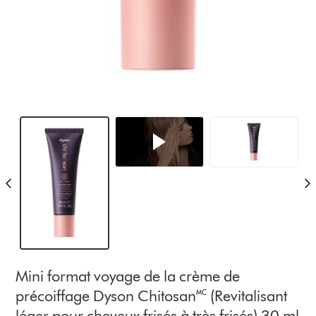
Mini format voyage de la crème de
précoiffage Dyson Chitosan🅪 (Revitalisant
léger pour cheveux frisés à très frisés) 30 ml