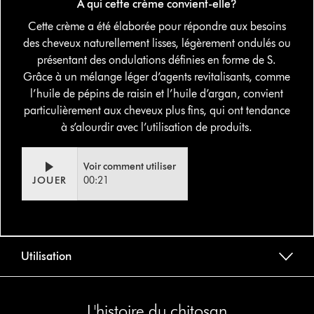
À qui cette crème convient-elle?
Cette crème a été élaborée pour répondre aux besoins
des cheveux naturellement lisses, légèrement ondulés ou
présentant des ondulations définies en forme de S.
Grâce à un mélange léger d’agents revitalisants, comme
l’huile de pépins de raisin et l’huile d’argan, convient
particulièrement aux cheveux plus fins, qui ont tendance
à s’alourdir avec l’utilisation de produits.
Video
Ouvrir
Voir comment utiliser
Transcript
la
JOUER
00:21
transcription
de
la
vidéo
Utilisation
L'histoire du chitosan