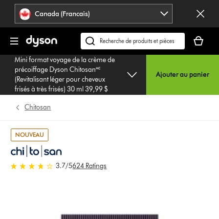
Veuillez
Déclaration
Canada (Francais)
cliquer
relative
ou
à
Votre
appuyer
l’accessibilité
panier
Recherchez
sur
est
des
Entrée
Mini format voyage de la crème de
vide.
produits
pour
précoiffage Dyson Chitosan🅪
Ajouter au panier
ou
(Revitalisant léger pour cheveux
sauter
trouvez
frisés à très frisés) 30 ml 39,99 $
la
du
navigation.
Chitosan
support
sur
notre
NOUVEAU
site
web
3.7 étoiles sur 5 de 624 Ratings
3.7
/5
624 Ratings