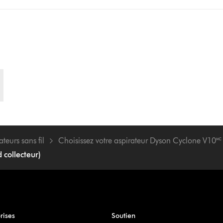
ateurs sans fil
Choisissez votre aspirateur Dyson Cyclone V10🅪
 collecteur)
rises
Soutien