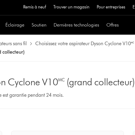
Remis à neuf
Trouver un magasin
Pour entreprises
E
Éclairage
Soutien
Dernières technologies
Offres
ateurs sans fil
Choisissez votre aspirateur Dyson Cyclone V10🅪
 collecteur)
on Cyclone V10🅪 (grand collecteur)
e est garantie pendant 24 mois.