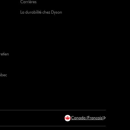
Carrières
La durabilité chez Dyson
retien
ébec
Canada (Francais)