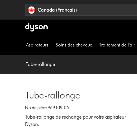
Veuillez
Déclaration
Canada (Francais)
cliquer
relative
ou
à
appuyer
l’accessibilité
sur
Entrée
Aspirateurs
Soins des cheveux
Traitement de l’air
pour
sauter
la
Tube-rallonge
navigation.
Tube-rallonge
No de pièce 969109-06
Tube-rallonge de rechange pour votre aspirateur
Dyson.