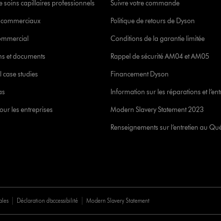
 soins capillaires professionnels
Suivre votre commande
s commerciaux
Politique de retours de Dyson
commercial
Conditions de la garantie limitée
ons et documents
Rappel de sécurité AM04 et AM05
l case studies
Financement Dyson
as
Information sur les réparations et l’ent
our les entreprises
Modern Slavery Statement 2023
Renseignements sur l’entretien au Qu
ales
Déclaration d’accessibilité
Modern Slavery Statement