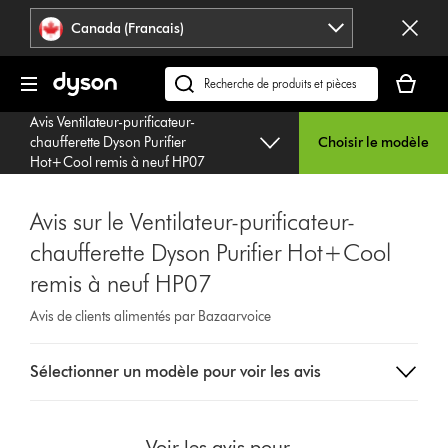
Veuillez
Déclaration
Canada (Francais)
cliquer
relative
ou
à
Votre
appuyer
l’accessibilité
panier
Recherchez
sur
est
des
Entrée
Avis Ventilateur-purificateur-
vide.
produits
pour
chaufferette Dyson Purifier
Choisir le modèle
ou
Hot+Cool remis à neuf HP07
sauter
trouvez
la
du
navigation.
Avis sur le Ventilateur-purificateur-
support
chaufferette Dyson Purifier Hot+Cool
sur
notre
remis à neuf HP07
site
web
Avis de clients alimentés par Bazaarvoice
Select
Sélectionner un modèle pour voir les avis
a
button
from
the
Voir les avis pour