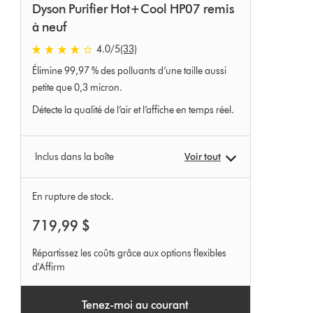
Dyson Purifier Hot+Cool HP07 remis
à neuf
4.0
/5
(33)
4.0
Élimine 99,97 % des polluants d’une taille aussi
étoiles
sur
petite que 0,3 micron.
5
Détecte la qualité de l’air et l’affiche en temps réel.
de
33
Ratings
Inclus dans la boîte
Voir tout
En rupture de stock.
719,99 $
Répartissez les coûts grâce aux options flexibles
d'Affirm
Tenez-moi au courant