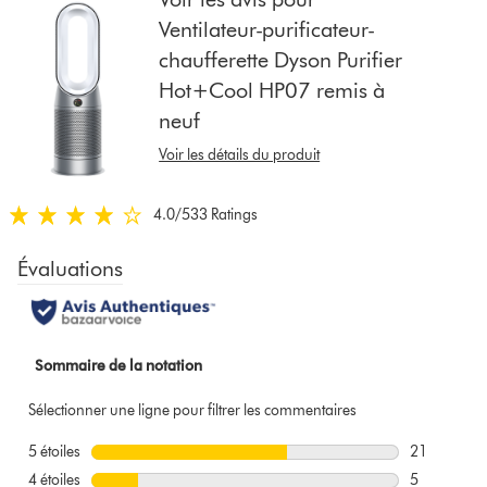
list
Ventilateur-purificateur-
to
chaufferette Dyson Purifier
show
Hot+Cool HP07 remis à
reviews
for
neuf
that
Voir les détails du produit
model
below
4.0
/5
33 Ratings
4.0
étoiles
sur
5
de
33
Ratings