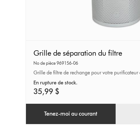
Grille
Grille de séparation du filtre
de
séparation
No de pièce 969156-06
du
Grille de filtre de rechange pour votre purificateur
filtre
En rupture de stock.
35,99 $
Tenez-moi au courant