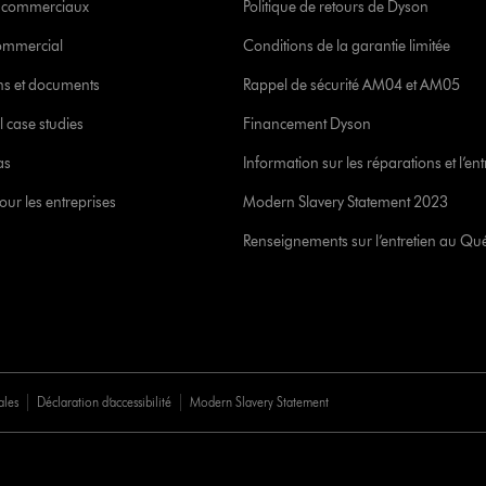
s commerciaux
Politique de retours de Dyson
commercial
Conditions de la garantie limitée
ons et documents
Rappel de sécurité AM04 et AM05
l case studies
Financement Dyson
as
Information sur les réparations et l’ent
our les entreprises
Modern Slavery Statement 2023
Renseignements sur l’entretien au Qu
ales
Déclaration d’accessibilité
Modern Slavery Statement