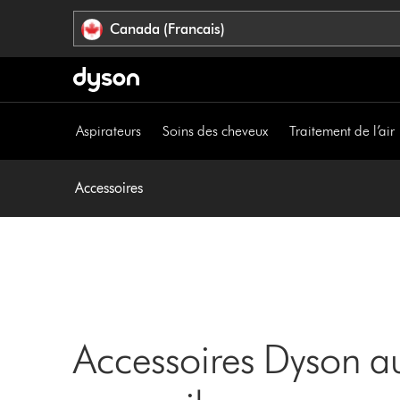
Veuillez
Déclaration
Canada (Francais)
cliquer
relative
ou
à
appuyer
l’accessibilité
sur
Entrée
Aspirateurs
Soins des cheveux
Traitement de l’air
pour
sauter
la
Accessoires
navigation.
Accessoires Dyson au