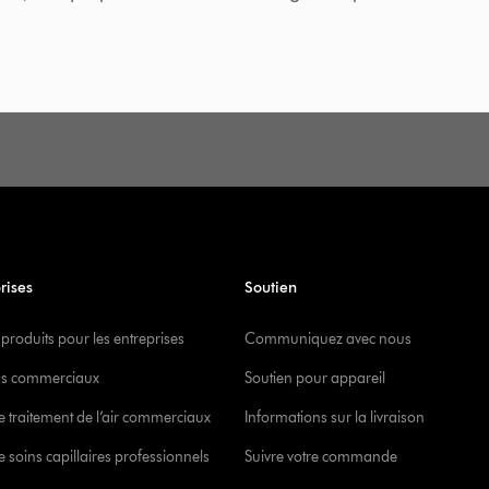
rises
Soutien
 produits pour les entreprises
Communiquez avec nous
s commerciaux
Soutien pour appareil
e traitement de l’air commerciaux
Informations sur la livraison
 soins capillaires professionnels
Suivre votre commande