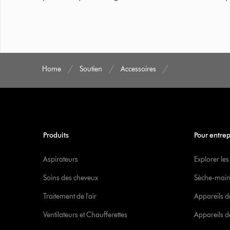
Home
Soutien
Accessoires
Produits
Pour entrep
Aspirateurs
Explorer les
Soins des cheveux
Sèche-main
Traitement de l'air
Appareils d
Ventilateurs et Chaufferettes
Appareils de