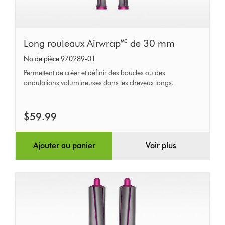
Long
Long rouleaux Airwrap🅪 de 30 mm
rouleaux
No de pièce 970289-01
Airwrap🅪
Permettent de créer et définir des boucles ou des
de
ondulations volumineuses dans les cheveux longs.
30 mm
$59.99
Ajouter au panier
Voir plus