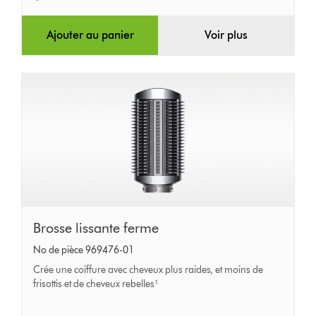
Ajouter au panier
Voir plus
Brosse
Brosse lissante ferme
lissante
No de pièce 969476-01
ferme
Crée une coiffure avec cheveux plus raides, et moins de
frisottis et de cheveux rebelles¹