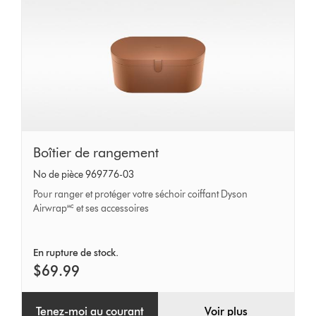
Boîtier
Boîtier de rangement
de
No de pièce 969776-03
rangement
Pour ranger et protéger votre séchoir coiffant Dyson
Airwrap🅪 et ses accessoires
En rupture de stock.
$69.99
Tenez-moi au courant
Voir plus