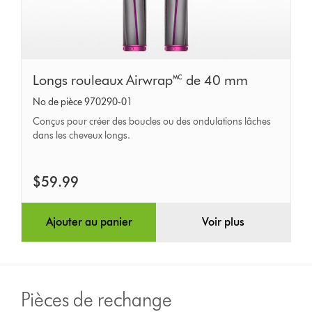
Longs
Longs rouleaux Airwrap🅪 de 40 mm
rouleaux
No de pièce 970290-01
Airwrap🅪
Conçus pour créer des boucles ou des ondulations lâches
de
dans les cheveux longs.
40 mm
$59.99
Ajouter au panier
Voir plus
Pièces de rechange