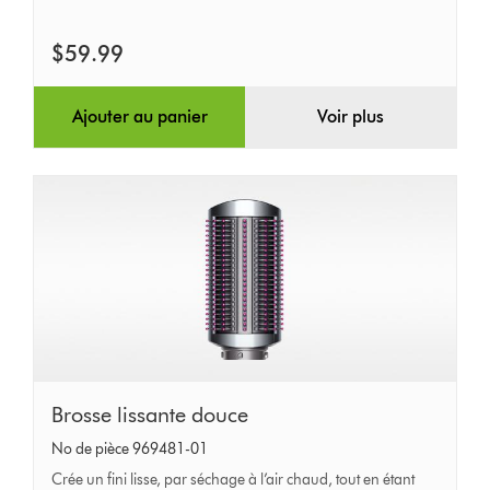
mm
$59.99
Ajouter au panier
Voir plus
Brosse
Brosse lissante douce
lissante
No de pièce 969481-01
douce
Crée un fini lisse, par séchage à l’air chaud, tout en étant