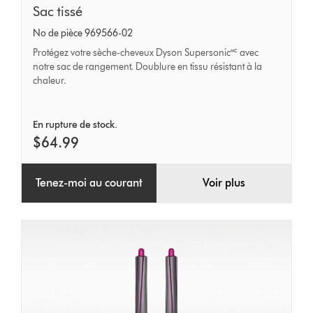
Sac
Sac tissé
tissé
No de pièce 969566-02
Protégez votre sèche-cheveux Dyson Supersonic🅪 avec
notre sac de rangement. Doublure en tissu résistant à la
chaleur.
En rupture de stock.
$64.99
Tenez-moi au courant
Voir plus