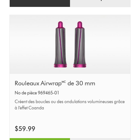
Rouleaux
Rouleaux Airwrap🅪 de 30 mm
Airwrap🅪
No de pièce 969465-01
de
Créent des boucles ou des ondulations volumineuses grâce
30
à l’effet Coanda
mm
$59.99