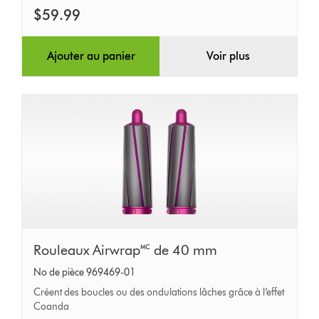
$59.99
Ajouter au panier
Voir plus
Rouleaux
Rouleaux Airwrap🅪 de 40 mm
Airwrap🅪
No de pièce 969469-01
de
Créent des boucles ou des ondulations lâches grâce à l’effet
40
Coanda