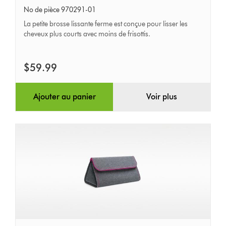
brosse
No de pièce 970291-01
lissante
La petite brosse lissante ferme est conçue pour lisser les
ferme
cheveux plus courts avec moins de frisottis.
$59.99
Ajouter au panier
Voir plus