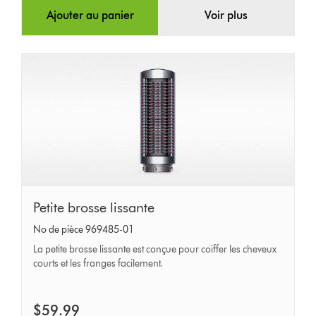
Ajouter au panier
Voir plus
Petite
Petite brosse lissante
brosse
No de pièce 969485-01
lissante
La petite brosse lissante est conçue pour coiffer les cheveux
courts et les franges facilement.
$59.99