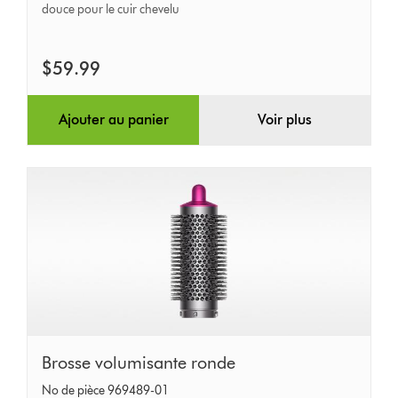
douce pour le cuir chevelu
$59.99
Ajouter au panier
Voir plus
Brosse
Brosse volumisante ronde
volumisante
No de pièce 969489-01