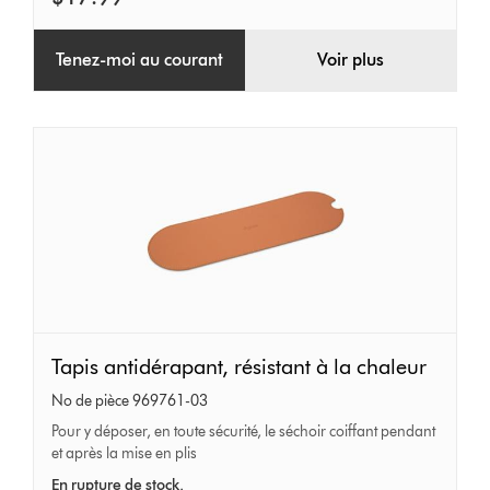
Tenez-moi au courant
Voir plus
Tapis
Tapis antidérapant, résistant à la chaleur
antidérapant,
No de pièce 969761-03
résistant
Pour y déposer, en toute sécurité, le séchoir coiffant pendant
à
et après la mise en plis
la
En rupture de stock.