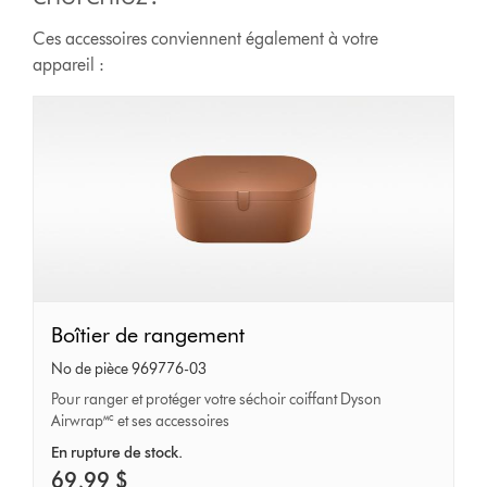
Ces accessoires conviennent également à votre
appareil :
Boîtier
Boîtier de rangement
de
No de pièce 969776-03
rangement
Pour ranger et protéger votre séchoir coiffant Dyson
Airwrap🅪 et ses accessoires
En rupture de stock.
69,99 $