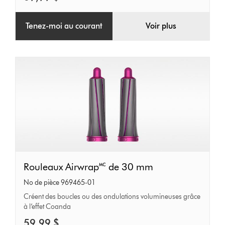
Tenez-moi au courant
Voir plus
Rouleaux
Rouleaux Airwrap🅪 de 30 mm
Airwrap🅪
No de pièce 969465-01
de
Créent des boucles ou des ondulations volumineuses grâce
à l’effet Coanda
30
mm
59,99 $