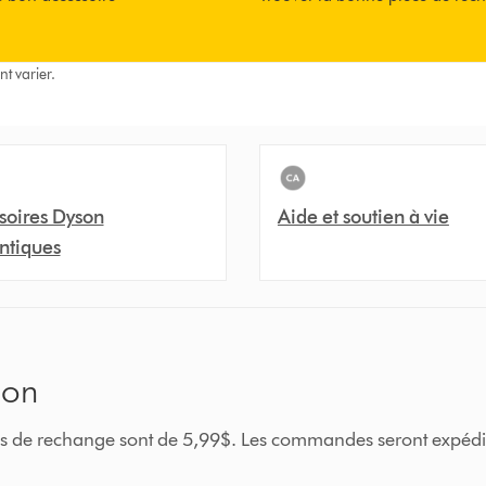
nt varier.
soires Dyson
Aide et soutien à vie
ntiques
son
ièces de rechange sont de 5,99$. Les commandes seront expéd