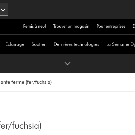
Remis à neuf
Trouver un magasin
Pour entreprises
E
Éclairage
Soutien
Dernières technologies
La Semaine D
ssante ferme (fer/fuchsia)
fer/fuchsia)