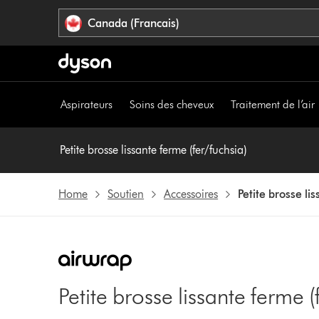
Veuillez
Déclaration
Canada (Francais)
cliquer
relative
ou
à
appuyer
l’accessibilité
sur
Entrée
Aspirateurs
Soins des cheveux
Traitement de l’air
pour
sauter
la
Petite brosse lissante ferme (fer/fuchsia)
navigation.
Home
Soutien
Accessoires
Petite brosse li
Petite brosse lissante ferme (