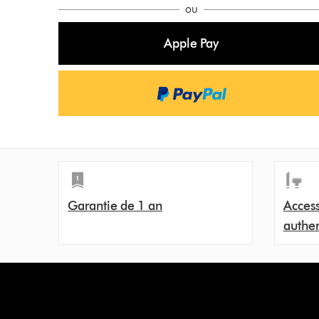
o
ou
n
Apple Pay
s
Garantie de 1 an
Access
authe