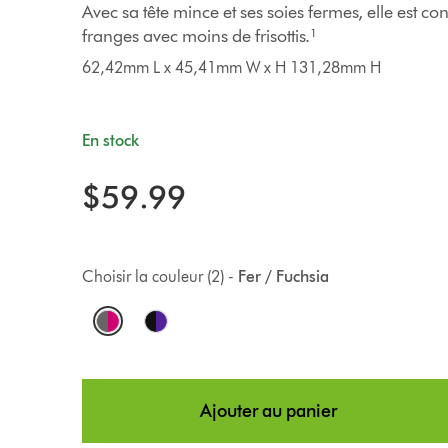
Avec sa tête mince et ses soies fermes, elle est co
franges avec moins de frisottis.¹
62,42mm L x 45,41mm W x H 131,28mm H
En stock
$59.99
Choisir la couleur (2) -
Fer / Fuchsia
O
p
t
Ajouter au panier
i