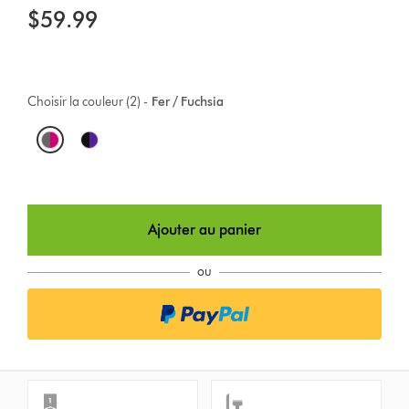
$59.99
Choisir la couleur (2) -
Fer / Fuchsia
O
p
t
Ajouter au panier
i
o
ou
n
s