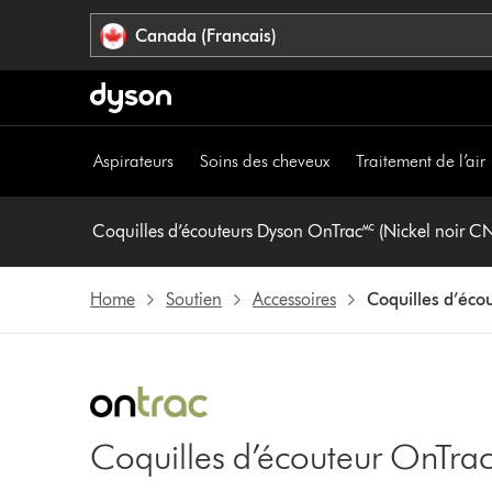
Veuillez
Déclaration
Canada (Francais)
cliquer
relative
ou
à
appuyer
l’accessibilité
sur
Entrée
Aspirateurs
Soins des cheveux
Traitement de l’air
pour
sauter
la
Coquilles d’écouteurs Dyson OnTrac🅪 (Nickel noir C
navigation.
Home
Soutien
Accessoires
Coquilles d’éco
Coquilles d’écouteur OnTrac