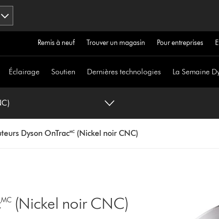
Remis à neuf
Trouver un magasin
Pour entreprises
E
Éclairage
Soutien
Dernières technologies
La Semaine D
NC)
uteurs Dyson OnTrac🅪 (Nickel noir CNC)
🅪 (Nickel noir CNC)