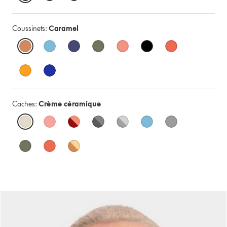
Coussinets:
Caramel
Caches:
Crème céramique
Slide
{0}
of
{1}.