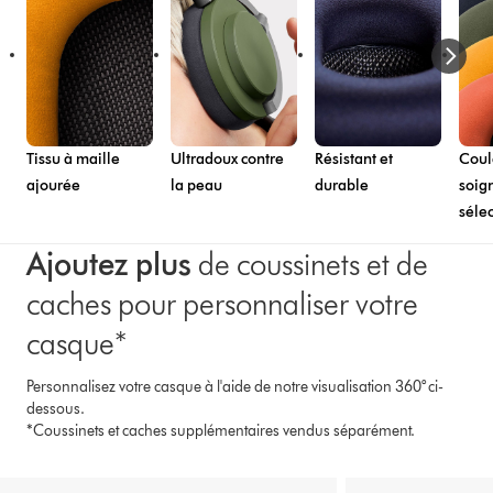
Tissu à maille
Ultradoux contre
Résistant et
Coul
ajourée
la peau
durable
soig
séle
Ajoutez plus
de coussinets et de
caches pour personnaliser votre
casque*
Personnalisez votre casque à l'aide de notre visualisation 360° ci-
dessous.
*Coussinets et caches supplémentaires vendus séparément.