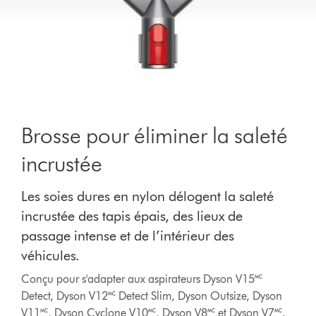
Brosse pour éliminer la saleté
incrustée
Les soies dures en nylon délogent la saleté
incrustée des tapis épais, des lieux de
passage intense et de l’intérieur des
véhicules.
Conçu pour s'adapter aux aspirateurs Dyson V15🅪
Detect, Dyson V12🅪 Detect Slim, Dyson Outsize, Dyson
V11🅪, Dyson Cyclone V10🅪, Dyson V8🅪 et Dyson V7🅪.