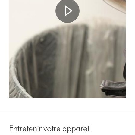
de
la
vidéo
Video
Transcript
Entretenir votre appareil