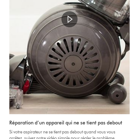
Ouvrir
la
transcription
de
Video
la
Réparation d’un appareil qui ne se tient pas debout
Transcript
vidéo
Si votre aspirateur ne se tient pas debout quand vous vous
arrêtez, suivez notre vidéo simple pour régler le problème.