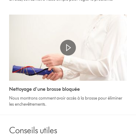
Ouvrir
la
Video
transcription
Nettoyage d’une brosse bloquée
Transcript
de
Nous montrons comment avoir accès à la brosse pour éliminer
la
les enchevêtrements.
vidéo
Conseils utiles