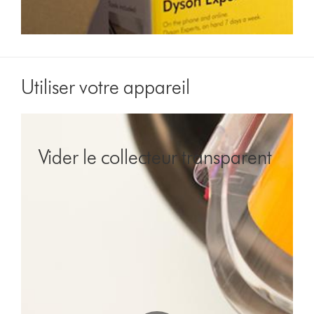
Video
Transcript
Utiliser votre appareil
Vider le collecteur transparent
Ouvrir
la
transcription