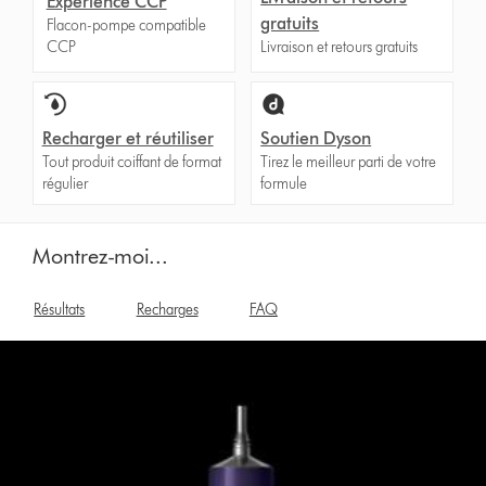
Expérience CCP
gratuits
Flacon-pompe compatible
CCP
Livraison et retours gratuits
Recharger et réutiliser
Soutien Dyson
Tout produit coiffant de format
Tirez le meilleur parti de votre
régulier
formule
Montrez-moi...
Résultats
Recharges
FAQ