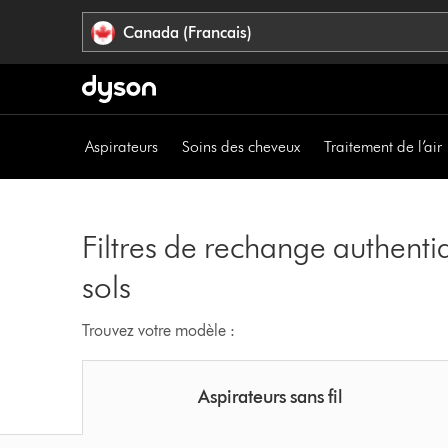
Veuillez
Déclaration
Canada (Francais)
cliquer
relative
ou
à
appuyer
l’accessibilité
sur
Entrée
Aspirateurs
Soins des cheveux
Traitement de l’air
pour
sauter
la
navigation.
Filtres de rechange authenti
sols
Trouvez votre modèle :
Aspirateurs sans fil