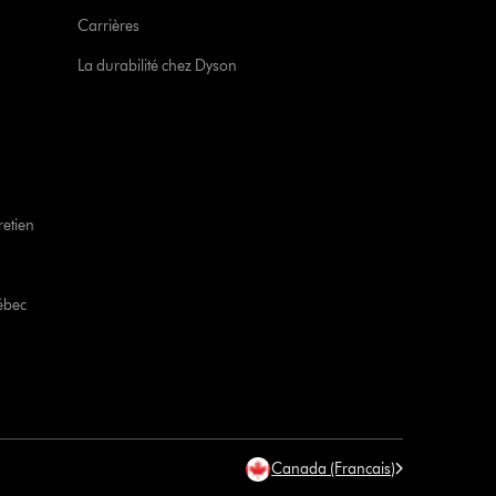
Carrières
La durabilité chez Dyson
retien
ébec
Canada (Francais)