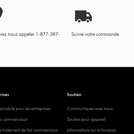
vez nous appeler 1-877-397-
Suivre votre commande
rises
Soutien
 produits pour les entreprises
Communiquez avec nous
s commerciaux
Soutien pour appareil
e traitement de l’air commerciaux
Informations sur la livraison