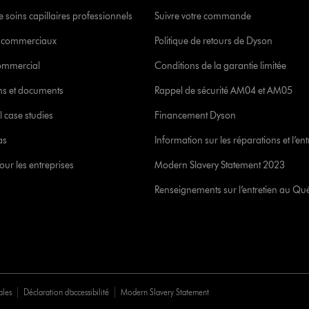
 soins capillaires professionnels
Suivre votre commande
s commerciaux
Politique de retours de Dyson
commercial
Conditions de la garantie limitée
ons et documents
Rappel de sécurité AM04 et AM05
l case studies
Financement Dyson
as
Information sur les réparations et l’ent
our les entreprises
Modern Slavery Statement 2023
Renseignements sur l’entretien au Qu
ales
Déclaration d’accessibilité
Modern Slavery Statement