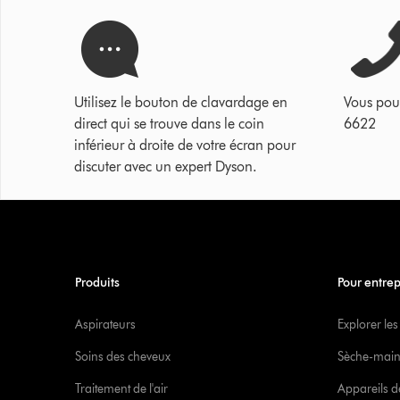
Utilisez le bouton de clavardage en
Vous pou
direct qui se trouve dans le coin
6622
inférieur à droite de votre écran pour
discuter avec un expert Dyson.
Produits
Pour entrep
Aspirateurs
Explorer les
Soins des cheveux
Sèche-main
Traitement de l'air
Appareils d