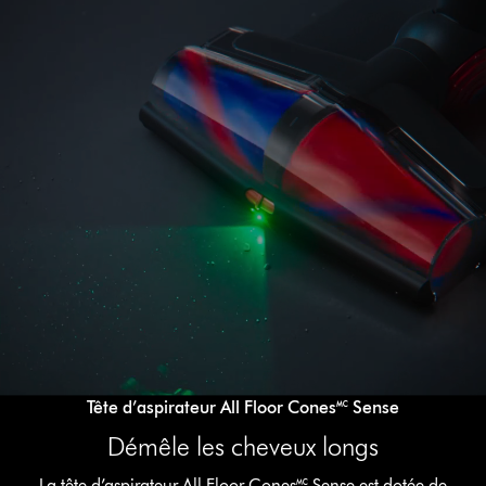
Ouvrir
la
transcription
de
la
vidéo
Video
Tête d’aspirateur All Floor Cones🅪 Sense
Transcript
Démêle les cheveux longs
La tête d’aspirateur All Floor Cones🅪 Sense est dotée de