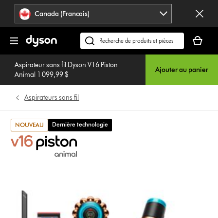
Veuillez
Déclaration
Canada (Francais)
cliquer
relative
ou
à
Votre
appuyer
l’accessibilité
panier
Recherchez
sur
est
des
Entrée
vide.
Aspirateur sans fil Dyson V16 Piston
produits
pour
Ajouter au panier
Animal 1 099,99 $
ou
sauter
trouvez
la
Aspirateurs sans fil
du
navigation.
support
sur
Dernière technologie
NOUVEAU
notre
site
web