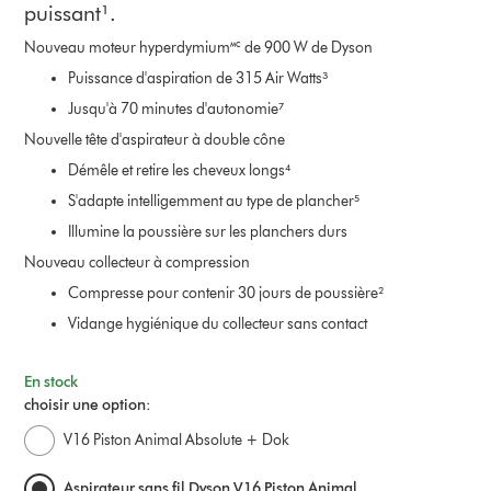
puissant¹.
Nouveau moteur hyperdymium🅪 de 900 W de Dyson
Puissance d'aspiration de 315 Air Watts³
Jusqu'à 70 minutes d'autonomie⁷
Nouvelle tête d'aspirateur à double cône
Démêle et retire les cheveux longs⁴
S'adapte intelligemment au type de plancher⁵
Illumine la poussière sur les planchers durs
Nouveau collecteur à compression
Compresse pour contenir 30 jours de poussière²
Vidange hygiénique du collecteur sans contact
En stock
choisir une option:
V16 Piston Animal Absolute + Dok
Aspirateur sans fil Dyson V16 Piston Animal