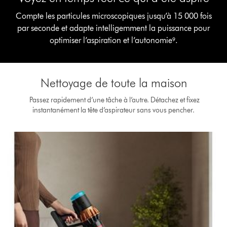
Compte les particules microscopiques jusqu’à 15 000 fois
par seconde et adapte intelligemment la puissance pour
optimiser l’aspiration et l’autonomie⁹.
Nettoyage de toute la maison
Passez rapidement d’une tâche à l’autre. Détachez et fixez
instantanément la tête d’aspirateur sans vous pencher.
Slide
{0}
of
{1}.