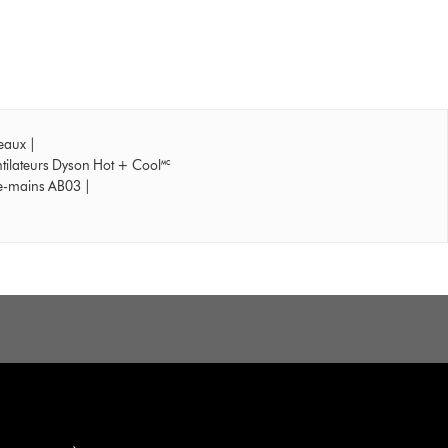
neaux
|
tilateurs Dyson Hot + Cool🅪
e-mains AB03
|