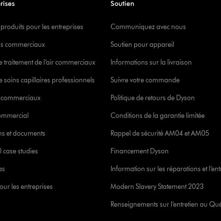
rises
Soutien
 produits pour les entreprises
Communiquez avec nous
s commerciaux
Soutien pour appareil
e traitement de l’air commerciaux
Informations sur la livraison
 soins capillaires professionnels
Suivre votre commande
s commerciaux
Politique de retours de Dyson
commercial
Conditions de la garantie limitée
ons et documents
Rappel de sécurité AM04 et AM05
l case studies
Financement Dyson
as
Information sur les réparations et l’ent
our les entreprises
Modern Slavery Statement 2023
Renseignements sur l’entretien au Qu