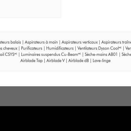
ateurs balais
|
Aspirateurs à main
|
Aspirateurs verticaux
|
Aspirateurs traî
es cheveux
|
Purificateurs
|
Humidificateurs
|
Ventilateurs Dyson Cool🅪
|
Ven
ail CSYS🅪
|
Luminaires suspendus Cu-Beam🅪
|
Sèche-mains AB01
|
Sèch
Airblade Tap
|
Airblade V
|
Airblade dB
|
Lave-linge