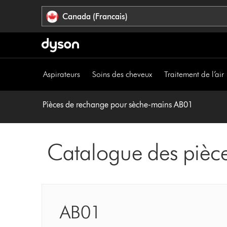
Veuillez
Déclaration
Canada (Francais)
cliquer
relative
ou
à
appuyer
l’accessibilité
sur
Entrée
Aspirateurs
Soins des cheveux
Traitement de l’air
pour
sauter
la
Pièces de rechange pour sèche-mains AB01
navigation.
Catalogue des pièc
AB01