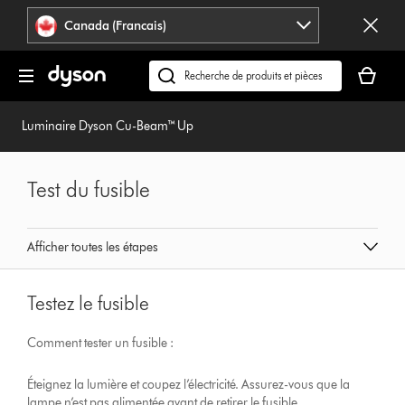
Veuillez
Déclaration
Canada (Francais)
cliquer
relative
ou
à
Votre
appuyer
l’accessibilité
panier
Recherchez
sur
est
des
Entrée
vide.
produits
Luminaire Dyson Cu-Beam™ Up
pour
ou
sauter
trouvez
la
du
Test du fusible
navigation.
support
sur
notre
Afficher toutes les étapes
site
web
Testez le fusible
Comment tester un fusible :
Éteignez la lumière et coupez l’électricité. Assurez-vous que la
lampe n’est pas alimentée avant de retirer le fusible.