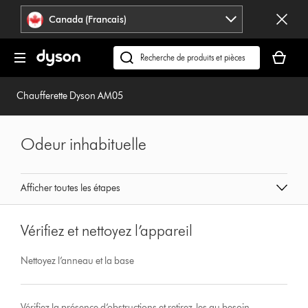
Veuillez
Déclaration
Canada (Francais)
cliquer
relative
ou
à
Votre
appuyer
l’accessibilité
panier
Recherchez
sur
est
des
Entrée
vide.
produits
Chaufferette Dyson AM05
pour
ou
sauter
trouvez
la
du
Odeur inhabituelle
navigation.
support
sur
notre
Afficher toutes les étapes
site
web
Vérifiez et nettoyez l’appareil
Nettoyez l’anneau et la base
Vérifiez la présence d’obstructions et retirez-les au besoin.