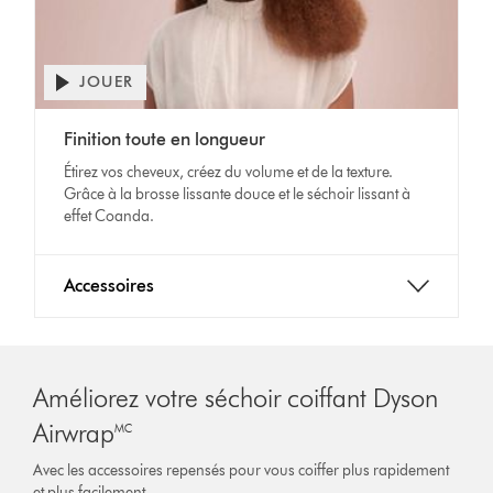
JOUER
Ouvrir
la
Video
transcription
Finition toute en longueur
Transcript
de
Étirez vos cheveux, créez du volume et de la texture.
la
Grâce à la brosse lissante douce et le séchoir lissant à
vidéo
effet Coanda.
Accessoires
Améliorez votre séchoir coiffant Dyson
Airwrap🅪
Avec les accessoires repensés pour vous coiffer plus rapidement
et plus facilement.