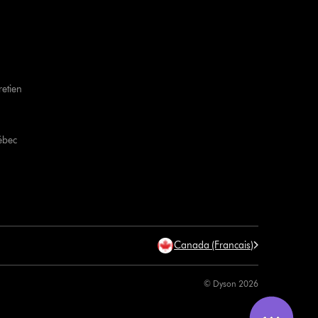
retien
ébec
Canada (Francais)
© Dyson 2026