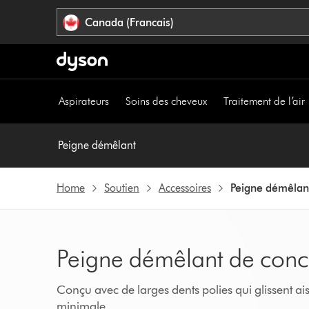
Veuillez
Déclaration
Canada (Francais)
cliquer
relative
ou
à
appuyer
l’accessibilité
sur
Entrée
Aspirateurs
Soins des cheveux
Traitement de l’air
pour
sauter
la
Peigne démêlant
navigation.
Home
Soutien
Accessoires
Peigne démêlan
Peigne démêlant de conce
Conçu avec de larges dents polies qui glissent ai
minimale.