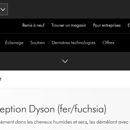
Remis à neuf
Trouver un magasin
Pour entreprises
E
Éclairage
Soutien
Dernières technologies
Offres
t
ption Dyson (fer/fuchsia)
sément dans les cheveux humides et secs, les démêlant avec u