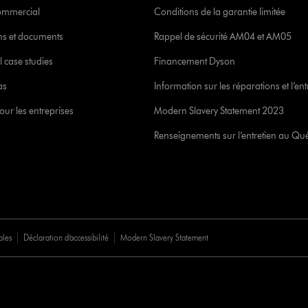
commercial
Conditions de la garantie limitée
ons et documents
Rappel de sécurité AM04 et AM05
l case studies
Financement Dyson
as
Information sur les réparations et l’ent
our les entreprises
Modern Slavery Statement 2023
Renseignements sur l’entretien au Qu
ales
Déclaration d’accessibilité
Modern Slavery Statement