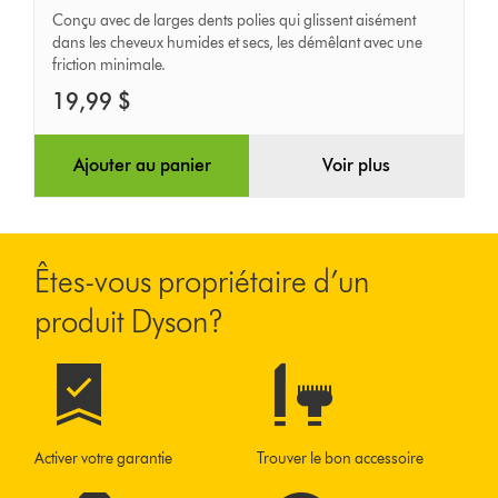
de
Conçu avec de larges dents polies qui glissent aisément
dans les cheveux humides et secs, les démêlant avec une
conception
friction minimale.
Dyson
19,99 $
Ajouter au panier
Voir plus
Êtes-vous propriétaire d’un
produit Dyson?
Activer votre garantie
Trouver le bon accessoire