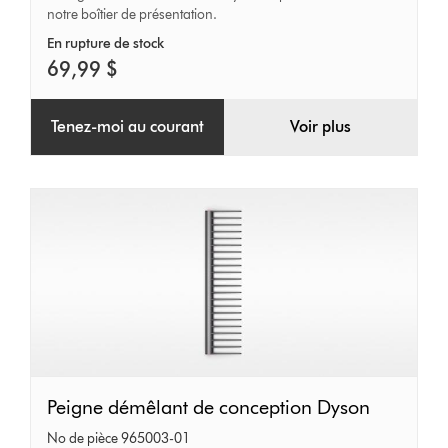
notre boîtier de présentation.
bleu
cobalt
En rupture de stock
69,99 $
Tenez-moi au courant
Voir plus
Peigne
Peigne démêlant de conception Dyson
démêlant
No de pièce 965003-01