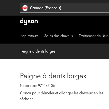
Veuillez
Déclaration
Canada (Francais)
cliquer
relative
ou
à
appuyer
l’accessibilité
sur
Entrée
Aspirateurs
Soins des cheveux
Traitement de l’air
pour
sauter
la
Peigne à dents larges
navigation.
Peigne à dents larges
No de pièce 971147-06
Conçu pour démêler et allonger les cheveux en les
séchant.