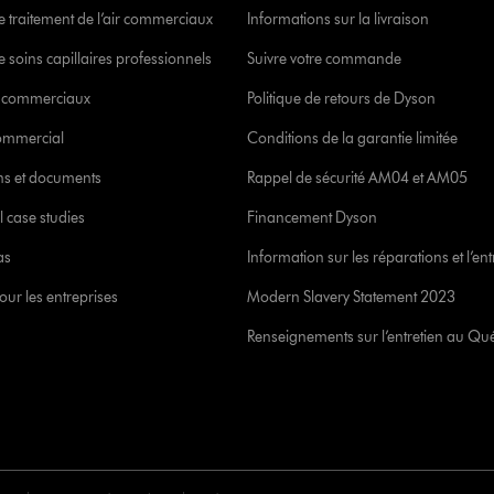
e traitement de l’air commerciaux
Informations sur la livraison
 soins capillaires professionnels
Suivre votre commande
s commerciaux
Politique de retours de Dyson
commercial
Conditions de la garantie limitée
ons et documents
Rappel de sécurité AM04 et AM05
l case studies
Financement Dyson
as
Information sur les réparations et l’ent
our les entreprises
Modern Slavery Statement 2023
Renseignements sur l’entretien au Qu