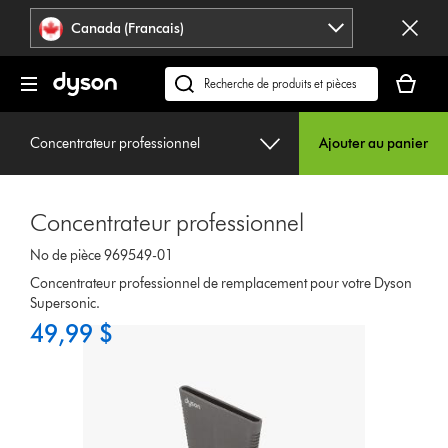
Veuillez
Déclaration
Canada (Francais)
cliquer
relative
ou
à
Votre
appuyer
l’accessibilité
panier
Recherchez
sur
est
des
Entrée
vide.
produits
pour
Concentrateur professionnel
Ajouter au panier
ou
sauter
trouvez
la
du
navigation.
Concentrateur professionnel
support
sur
No de pièce 969549-01
notre
Concentrateur professionnel de remplacement pour votre Dyson
site
Supersonic.
web
49,99 $