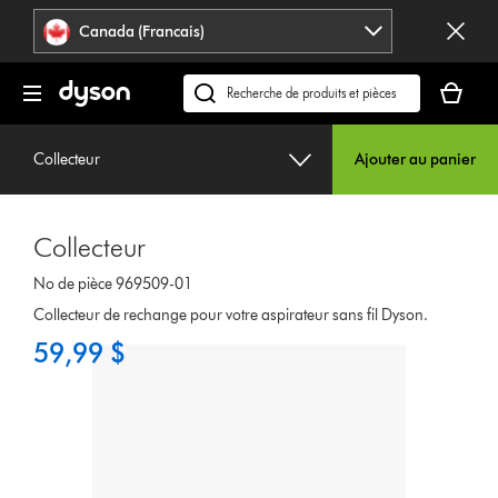
Veuillez
Déclaration
Canada (Francais)
cliquer
relative
ou
à
Votre
appuyer
l’accessibilité
panier
Recherchez
sur
est
des
Entrée
vide.
produits
pour
Collecteur
Ajouter au panier
ou
sauter
trouvez
la
du
navigation.
Collecteur
support
sur
No de pièce 969509-01
notre
Collecteur de rechange pour votre aspirateur sans fil Dyson.
site
59,99 $
web