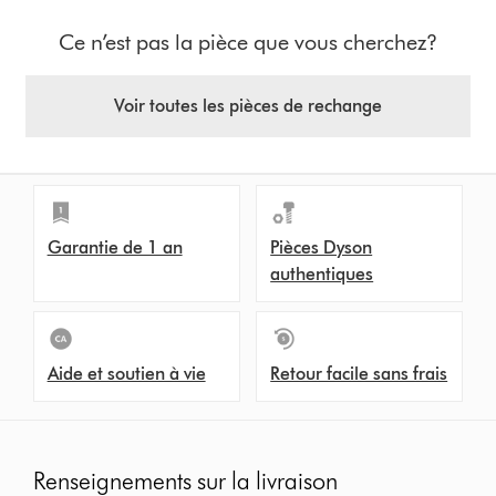
lien
Ce n’est pas la pièce que vous cherchez?
précédent
pour
accéder
Voir toutes les pièces de rechange
à
la
transcription
de
la
vidéo
Garantie de 1 an
Pièces Dyson
authentiques
Aide et soutien à vie
Retour facile sans frais
Renseignements sur la livraison