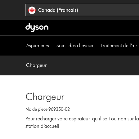
Veuillez
Déclaration
Canada (Francais)
cliquer
relative
ou
à
appuyer
l’accessibilité
sur
Entrée
Aspirateurs
Soins des cheveux
Traitement de l’air
pour
sauter
la
Chargeur
navigation.
Chargeur
No de pièce 969350-02
Pour recharger votre aspirateur, qu’il soit ou non sur l
station d’accueil