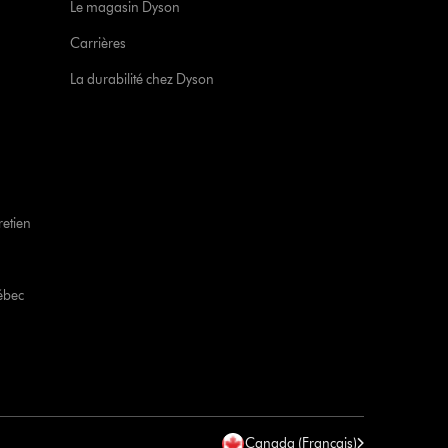
Le magasin Dyson
Carrières
La durabilité chez Dyson
retien
ébec
Canada (Francais)