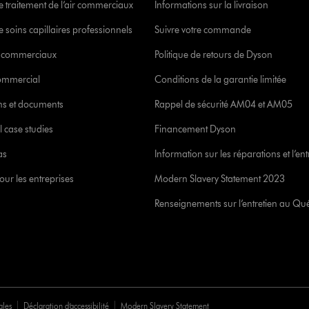
e traitement de l’air commerciaux
Informations sur la livraison
 soins capillaires professionnels
Suivre votre commande
s commerciaux
Politique de retours de Dyson
commercial
Conditions de la garantie limitée
ons et documents
Rappel de sécurité AM04 et AM05
l case studies
Financement Dyson
as
Information sur les réparations et l’ent
our les entreprises
Modern Slavery Statement 2023
Renseignements sur l’entretien au Qu
ales
Déclaration d’accessibilité
Modern Slavery Statement