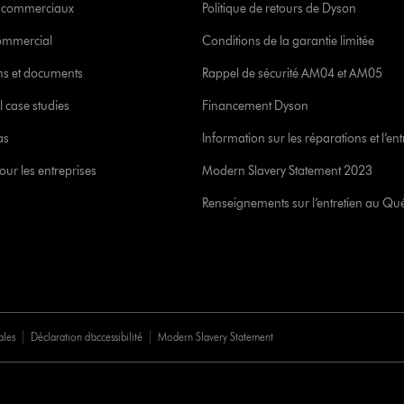
s commerciaux
Politique de retours de Dyson
commercial
Conditions de la garantie limitée
ons et documents
Rappel de sécurité AM04 et AM05
l case studies
Financement Dyson
as
Information sur les réparations et l’ent
our les entreprises
Modern Slavery Statement 2023
Renseignements sur l’entretien au Qu
ales
Déclaration d’accessibilité
Modern Slavery Statement