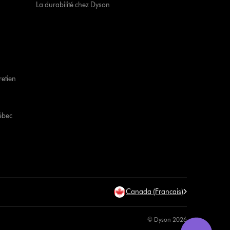
La durabilité chez Dyson
retien
ébec
Canada (Francais)
© Dyson 2026