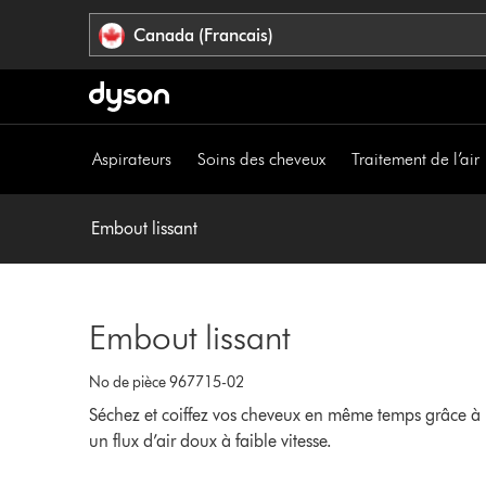
Veuillez
Déclaration
Canada (Francais)
cliquer
relative
ou
à
appuyer
l’accessibilité
sur
Entrée
Aspirateurs
Soins des cheveux
Traitement de l’air
pour
sauter
la
Embout lissant
navigation.
Embout lissant
No de pièce 967715-02
Séchez et coiffez vos cheveux en même temps grâce à
un flux d’air doux à faible vitesse.