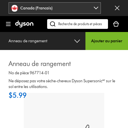
Veuillez
Déclaration
Canada (Francais)
cliquer
relative
ou
à
Votre
appuyer
l’accessibilité
panier
Recherchez
sur
est
des
Entrée
vide.
produits
pour
Anneau de rangement
Ajouter au panier
ou
sauter
trouvez
la
du
navigation.
Anneau de rangement
support
sur
No de pièce 967714-01
notre
Ne déposez pas votre sèche-cheveux Dyson Supersonic🅪 sur le
site
sol entre les utilisations.
web
$5.99