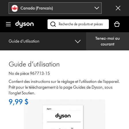
Veuillez
Déclaration
Canada (Francais)
cliquer
relative
ou
à
Votre
appuyer
l’accessibilité
panier
Recherchez
sur
est
des
Entrée
vide.
Tenez-moi au
produits
pour
Guide d’utilisation
courant
ou
sauter
trouvez
la
du
navigation.
Guide d’utilisation
support
sur
No de pièce 967713-15
notre
Contient des instructions sur le réglage et l’utilisation de l’appareil.
site
Prêt pour le téléchargement à la page Guides de Dyson, sous
web
l’onglet Soutien.
9,99 $