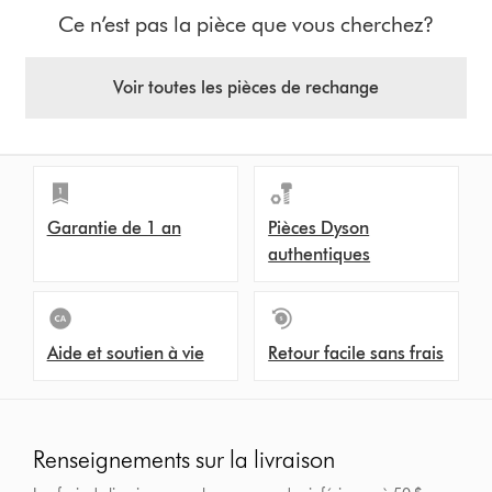
Ce n’est pas la pièce que vous cherchez?
précédent
pour
accéder
Voir toutes les pièces de rechange
à
la
transcription
de
la
vidéo
Garantie de 1 an
Pièces Dyson
authentiques
Aide et soutien à vie
Retour facile sans frais
Renseignements sur la livraison