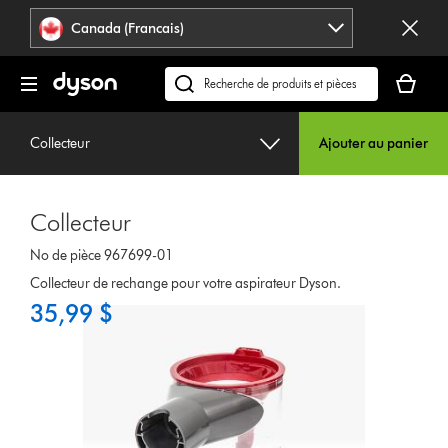
Veuillez
Déclaration
Canada (Francais)
cliquer
relative
ou
à
Votre
appuyer
l’accessibilité
panier
Recherchez
sur
est
des
Entrée
vide.
produits
pour
Collecteur
Ajouter au panier
ou
sauter
trouvez
la
du
navigation.
Collecteur
support
sur
No de pièce 967699-01
notre
Collecteur de rechange pour votre aspirateur Dyson.
site
35,99 $
web