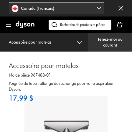
Veuillez
Déclaration
Canada (Francais)
cliquer
relative
ou
à
Votre
appuyer
l’accessibilité
panier
Recherchez
sur
est
des
Entrée
vide.
Tenez-moi au
produits
pour
Accessoire pour matelas
courant
ou
sauter
trouvez
la
du
navigation.
Accessoire pour matelas
support
sur
No de pièce 967488-01
notre
Poignée du tube-rallonge de rechange pour votre aspirateur
site
Dyson.
web
17,99 $