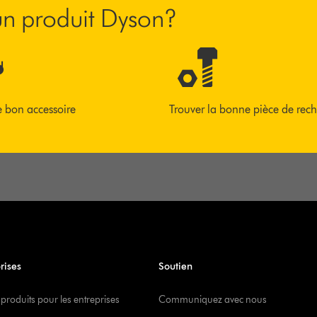
’un produit Dyson?
e bon accessoire
Trouver la bonne pièce de rec
rises
Soutien
 produits pour les entreprises
Communiquez avec nous