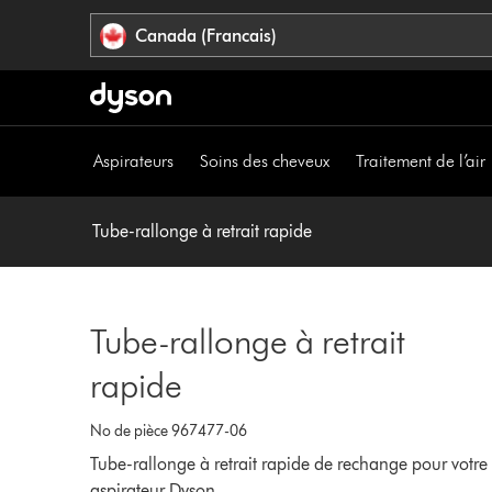
Veuillez
Déclaration
Canada (Francais)
cliquer
relative
ou
à
appuyer
l’accessibilité
sur
Entrée
Aspirateurs
Soins des cheveux
Traitement de l’air
pour
sauter
la
Tube-rallonge à retrait rapide
navigation.
Tube-rallonge à retrait
rapide
No de pièce 967477-06
Tube-rallonge à retrait rapide de rechange pour votre
aspirateur Dyson.