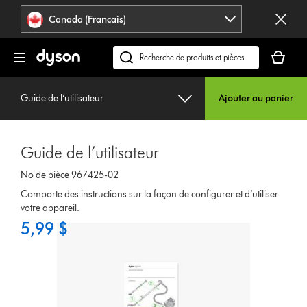
Veuillez
Déclaration
Canada (Francais)
cliquer
relative
ou
à
Votre
appuyer
l’accessibilité
panier
Recherchez
sur
est
des
Entrée
vide.
produits
pour
Guide de l’utilisateur
Ajouter au panier
ou
sauter
trouvez
la
du
navigation.
Guide de l’utilisateur
support
sur
No de pièce 967425-02
notre
Comporte des instructions sur la façon de configurer et d’utiliser
site
votre appareil.
web
5,99 $