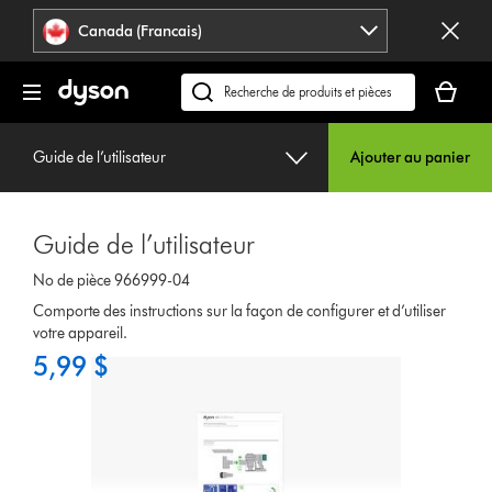
Veuillez
Déclaration
Canada (Francais)
cliquer
relative
ou
à
Votre
appuyer
l’accessibilité
panier
Recherchez
sur
est
des
Entrée
vide.
produits
pour
Guide de l’utilisateur
Ajouter au panier
ou
sauter
trouvez
la
du
navigation.
Guide de l’utilisateur
support
sur
No de pièce 966999-04
notre
Comporte des instructions sur la façon de configurer et d’utiliser
site
votre appareil.
web
5,99 $