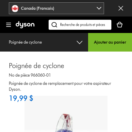
Veuillez
Déclaration
Canada (Francais)
cliquer
relative
ou
à
Votre
appuyer
l’accessibilité
panier
Recherchez
sur
est
des
Entrée
vide.
produits
pour
Poignée de cyclone
Ajouter au panier
ou
sauter
trouvez
la
du
navigation.
Poignée de cyclone
support
sur
No de pièce 966060-01
notre
Poignée de cyclone de remplacement pour votre aspirateur
site
Dyson.
web
19,99 $