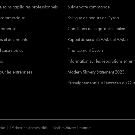
 soins capillaires professionnels
Suivre votre commande
s commerciaux
Politique de retours de Dyson
commercial
Conditions de la garantie limitée
ons et documents
Rappel de sécurité AM04 et AM05
l case studies
Financement Dyson
as
Information sur les réparations et l’ent
our les entreprises
Modern Slavery Statement 2023
Renseignements sur l’entretien au Qu
ales
Déclaration d’accessibilité
Modern Slavery Statement