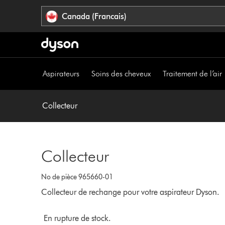
Veuillez
Déclaration
Canada (Francais)
cliquer
relative
ou
à
appuyer
l’accessibilité
sur
Entrée
Aspirateurs
Soins des cheveux
Traitement de l’air
pour
sauter
la
Collecteur
navigation.
Collecteur
No de pièce 965660-01
Collecteur de rechange pour votre aspirateur Dyson.
En rupture de stock.