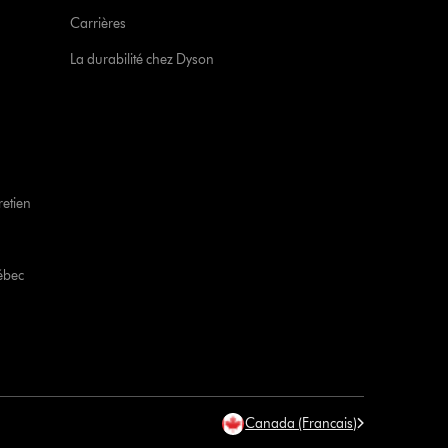
Carrières
La durabilité chez Dyson
retien
ébec
Canada (Francais)