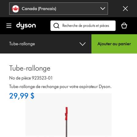
Veuillez
Déclaration
Canada (Francais)
cliquer
relative
ou
à
Votre
appuyer
l’accessibilité
panier
Recherchez
sur
est
des
Entrée
vide.
produits
pour
Tube-rallonge
Ajouter au panier
ou
sauter
trouvez
la
du
navigation.
Tube-rallonge
support
sur
No de pièce 923523-01
notre
Tube-rallonge de rechange pour votre aspirateur Dyson.
site
29,99 $
web