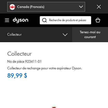
Veuillez
Déclaration
Canada (Francais)
cliquer
relative
ou
à
Votre
appuyer
l’accessibilité
panier
Recherchez
sur
est
des
Entrée
vide.
Tenez-moi au
produits
pour
Collecteur
courant
ou
sauter
trouvez
la
du
navigation.
Collecteur
support
sur
No de pièce 923411-01
notre
Collecteur de rechange pour votre aspirateur Dyson.
site
89,99 $
web