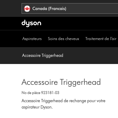
Veuillez
Déclaration
Canada (Francais)
cliquer
relative
ou
à
appuyer
l’accessibilité
sur
Entrée
Aspirateurs
Soins des cheveux
Traitement de l’air
pour
sauter
la
Accessoire Triggerhead
navigation.
Accessoire Triggerhead
No de pièce 923181-03
Accessoire Triggerhead de rechange pour votre
aspirateur Dyson.