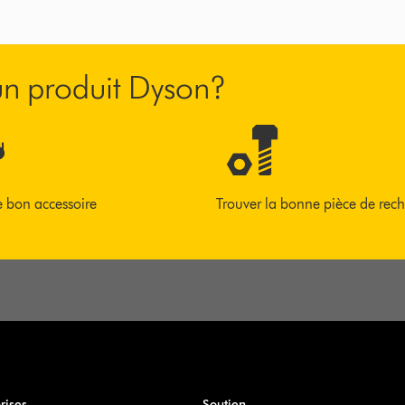
’un produit Dyson?
e bon accessoire
Trouver la bonne pièce de rec
rises
Soutien