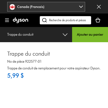
Veuillez
Déclaration
Canada (Francais)
cliquer
relative
ou
à
Votre
appuyer
l’accessibilité
panier
Recherchez
sur
est
des
Entrée
vide.
produits
pour
Trappe du conduit
Ajouter au panier
ou
sauter
trouvez
la
du
navigation.
Trappe du conduit
support
sur
No de pièce 922577-01
notre
Trappe de conduit de remplacement pour votre aspirateur Dyson.
site
5,99 $
web