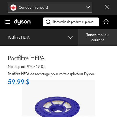
Veuillez
Déclaration
Canada (Francais)
cliquer
relative
ou
à
Votre
appuyer
l’accessibilité
panier
Recherchez
sur
est
des
Entrée
vide.
Tenez-moi au
produits
pour
Postfiltre HEPA
courant
ou
sauter
trouvez
la
du
navigation.
Postfiltre HEPA
support
sur
No de pièce 920769-01
notre
Postfiltre HEPA de rechange pour votre aspirateur Dyson.
site
59,99 $
web